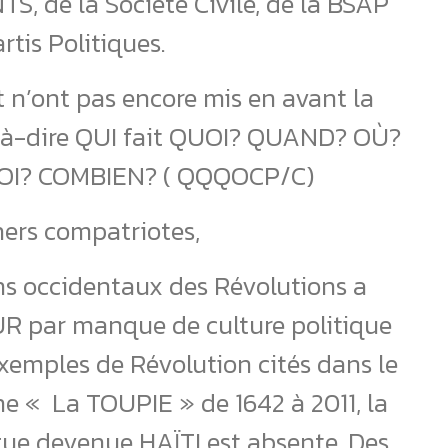
 de la Société Civile, de la BSAP
rtis Politiques.
n’ont pas encore mis en avant la
-à-dire QUI fait QUOI? QUAND? OÙ?
? COMBIEN? ( QQQOCP/C)
hers compatriotes,
s occidentaux des Révolutions a
par manque de culture politique
 exemples de Révolution cités dans le
gne « La TOUPIE » de 1642 à 2011, la
ue devenue HAÏTI est absente. Des