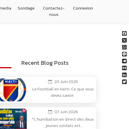
imedia
Sondage
Contactez-
Connexion
nous
Fa
X
W
M
Recent Blog Posts
Te
Gm
Li
20 Juin 2026
Tw
Le Football en Haïti: Ce que vous
devez savoir.
07 Juin 2026
*L’humiliation en direct des deux
jeunes soldats est