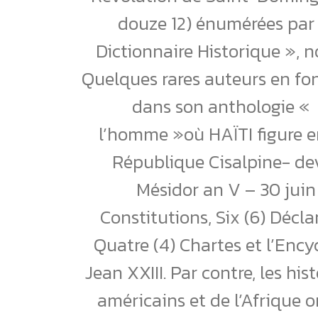
douze 12) énumérées par
Dictionnaire Historique », n
Quelques rares auteurs en fon
dans son anthologie « L
l’homme »où HAÏTI figure en
République Cisalpine- dev
Mésidor an V – 30 juin 
Constitutions, Six (6) Décla
Quatre (4) Chartes et l’Enc
Jean XXIII. Par contre, les his
américains et de l’Afrique 